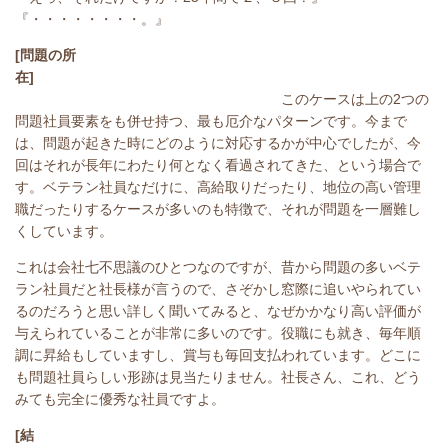
『・・・・・・・・。』
[問題の所
在]
このケースは上の2つの
問題社員要素をも併せ持つ、最も厄介なパターンです。今まで
は、問題が起きた時にどのように対応するかが中心でしたが、今
回はそれが長年にわたり何となく看過されてきた、という場合で
す。ベテラン社員なだけに、高給取りだったり、地位の高い管理
職だったりするケースが多いのも特徴で、それが問題を一層難し
くしています。
これは会社七不思議のひとつなのですが、昔から問題の多いベテ
ラン社員だと社長様が言うので、さぞかし窓際に追いやられてい
るのだろうと思い詳しく聞いてみると、なぜかかなり高い評価が
与えられていることが非常に多いのです。役職にも就き、毎年順
調に昇給もしていますし、賞与も毎回支払われています。どこに
も問題社員らしい形跡は見当たりません。社長さん、これ、どう
みても完全に優秀な社員ですよ。
[結