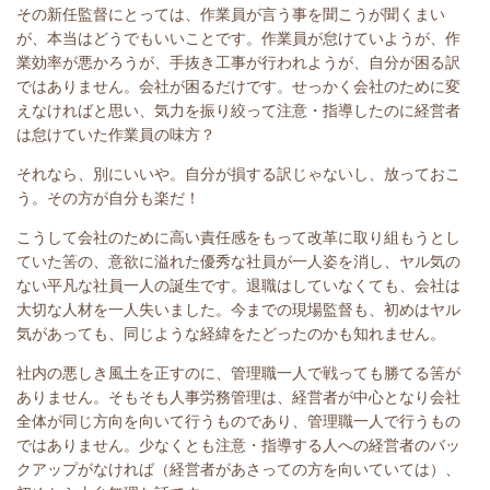
その新任監督にとっては、作業員が言う事を聞こうが聞くまい
が、本当はどうでもいいことです。作業員が怠けていようが、作
業効率が悪かろうが、手抜き工事が行われようが、自分が困る訳
ではありません。会社が困るだけです。せっかく会社のために変
えなければと思い、気力を振り絞って注意・指導したのに経営者
は怠けていた作業員の味方？
それなら、別にいいや。自分が損する訳じゃないし、放っておこ
う。その方が自分も楽だ！
こうして会社のために高い責任感をもって改革に取り組もうとし
ていた筈の、意欲に溢れた優秀な社員が一人姿を消し、ヤル気の
ない平凡な社員一人の誕生です。退職はしていなくても、会社は
大切な人材を一人失いました。今までの現場監督も、初めはヤル
気があっても、同じような経緯をたどったのかも知れません。
社内の悪しき風土を正すのに、管理職一人で戦っても勝てる筈が
ありません。そもそも人事労務管理は、経営者が中心となり会社
全体が同じ方向を向いて行うものであり、管理職一人で行うもの
ではありません。少なくとも注意・指導する人への経営者のバッ
クアップがなければ（経営者があさっての方を向いていては）、