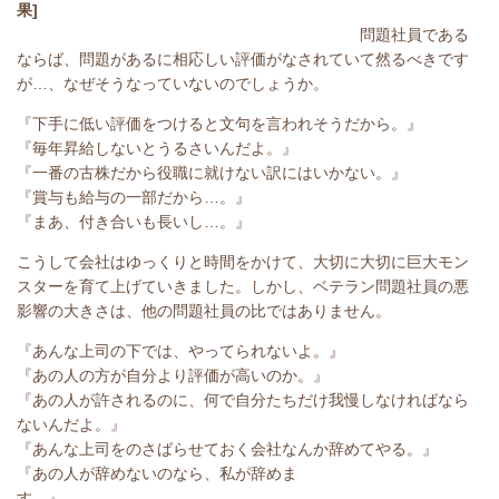
果]
問題社員である
ならば、問題があるに相応しい評価がなされていて然るべきです
が…、なぜそうなっていないのでしょうか。
『下手に低い評価をつけると文句を言われそうだから。』
『毎年昇給しないとうるさいんだよ。』
『一番の古株だから役職に就けない訳にはいかない。』
『賞与も給与の一部だから…。』
『まあ、付き合いも長いし…。』
こうして会社はゆっくりと時間をかけて、大切に大切に巨大モン
スターを育て上げていきました。しかし、ベテラン問題社員の悪
影響の大きさは、他の問題社員の比ではありません。
『あんな上司の下では、やってられないよ。』
『あの人の方が自分より評価が高いのか。』
『あの人が許されるのに、何で自分たちだけ我慢しなければなら
ないんだよ。』
『あんな上司をのさばらせておく会社なんか辞めてやる。』
『あの人が辞めないのなら、私が辞めま
す。』