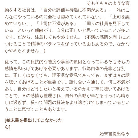
そもそもＡのような言
動をする社員は、「自分の評価や待遇に不満がある」、「私はこ
んなにやっているのに会社は認めてくれていない」、「上司を認
めていない」、「上司に不満がある」、「周りの社員を見下して
いる」といった傾向がり、自分は正しいと思っていることが多い
です。だから、注意してもやめません。（不満の感情を周りにぶ
つけることで精神のバランスを保っている面もあるので、なかな
かやめられません。）
従って、この反抗的な態度や暴言の原因となっているそもそもの
感情を和らげてあげる必要があります。行為自体の是非とは別
に、正しくはなくても、理不尽な意見であっても、まずはＡの話
を聴いてあげることが重要です。話し合いを通じて、何に不満が
あり、自分はどうしたいと考えているのかを丁寧に聴いてあげる
ことで、Ａの感情も整理され、自分の言動が単なるうっぷん晴ら
しに過ぎず、反って問題の解決をより遠ざけてしまっているとい
うことに気づくこともあります。
[始末書を提出してこなかった
ら]
始末書提出命令