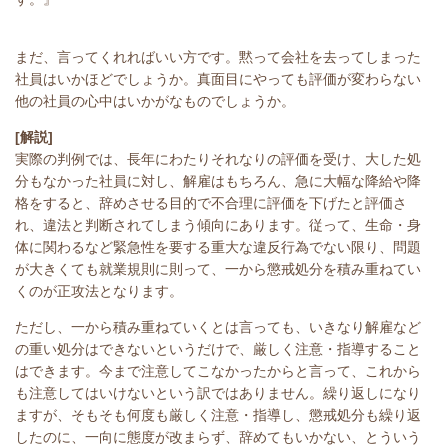
まだ、言ってくれればいい方です。黙って会社を去ってしまった
社員はいかほどでしょうか。真面目にやっても評価が変わらない
他の社員の心中はいかがなものでしょうか。
[解説]
実際の判例では、
長年にわたりそれなりの評価を受け、大した処
分もなかった社員に対し、解雇はもちろん、急に大幅な降給や降
格をすると、辞めさせる目的で不合理に評価を下げたと評価さ
れ、違法と判断されてしまう傾向にあります。従って、生命・身
体に関わるなど緊急性を要する重大な違反行為でない限り、問題
が大きくても就業規則に則って、一から懲戒処分を積み重ねてい
くのが正攻法となります。
ただし、一から積み重ねていくとは言っても、いきなり解雇など
の重い処分はできないというだけで、厳しく注意・指導すること
はできます。今まで注意してこなかったからと言って、これから
も注意してはいけないという訳ではありません。繰り返しになり
ますが、そもそも何度も厳しく注意・指導し、懲戒処分も繰り返
したのに、一向に態度が改まらず、辞めてもいかない、とういう