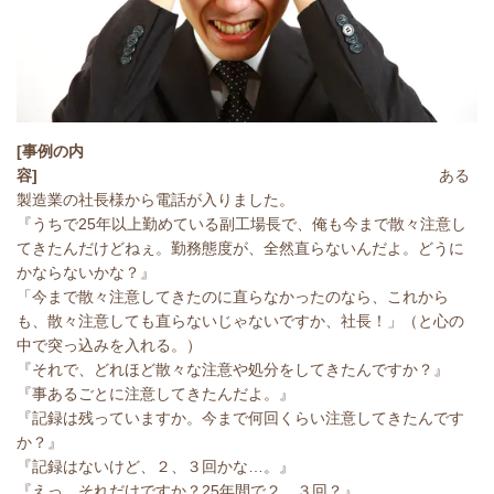
[事例の内
容]
ある
製造業の社長様から電話が入りました。
『うちで25年以上勤めている副工場長で、俺も今まで散々注意し
てきたんだけどねぇ。勤務態度が、全然直らないんだよ。どうに
かならないかな？』
「今まで散々注意してきたのに直らなかったのなら、これから
も、散々注意しても直らないじゃないですか、社長！」（と心の
中で突っ込みを入れる。）
『それで、どれほど散々な注意や処分をしてきたんですか？』
『事あるごとに注意してきたんだよ。』
『記録は残っていますか。今まで何回くらい注意してきたんです
か？』
『記録はないけど、２、３回かな…。』
『えっ、それだけですか？25年間で２、３回？』