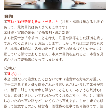
[目的]
①
言動・勤務態度を改めさせること
（注意・指導は単なる手段で
あって、最終目的はあくまでもこれです）
②証拠・実績の確保（労働審判・裁判対策）
よく社労士は「今後のことを考え、注意や指導をした証拠を残し
ておいてください」とお話しします。しかしそれは二次的なもの
で、本来の目的は、処分の正当性や裁判の証拠づくりのために注
意している訳ではありません。本来の目的を忘れると、本音を見
透かされて逆効果になってしまいます。
[心構え]
①
逃げない
本当は誰だって注意したくはないです（注意する方も気が重い。
下手に注意すると嫌な顔をされたり言い返されたりして気分が悪
い。相手に対して何か申し訳ないことをしているような気持ちに
なる。面倒くさい。いずれ分かってくれるだろう、等。）。注意
しないための言い訳など、いくらでも言えます。しかし嫌でも頑
張って注意するのが、経営者・管理職の仕事であり義務です。注