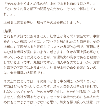
『それを上手くまとめるのが、上司であるお前の役目だろ。』
『とにかくお前と部下の問題なんだから、そっちで解決してく
れ。』、
上司Ｂは言葉を失い、黙ってその場を後にしました。
[結果]
これもネタ話ではありません。社労士が良く聞く実話です。事実
をきちんと確認もせずに、パワハラと騒がれたこと自体を、その
上司にも問題があると評価してしまった典型的な例で、実際にそ
んな経営者様が実に多いように感じます。何か表面上揉め事なく
やっているように見えることが、管理能力の高さであると勘違い
しているようです。丸投げですか。他人事なのでしょうか。お前
と部下の問題ではありません。社員が上司の命令を聞かないの
は、会社組織の大問題です。
その上司にとっては、その部下が言う事を聞こうが聞くまいが、
本当はどちらでもいいことです。淡々と自分の仕事だけをしてい
ればいいのですから、その方が楽ですし、自分が困る訳でもあり
ません。会社が困るだけです。せっかく会社のためにも本人のた
めにもこのままではいけないと思い、気力を振り絞って注意・指