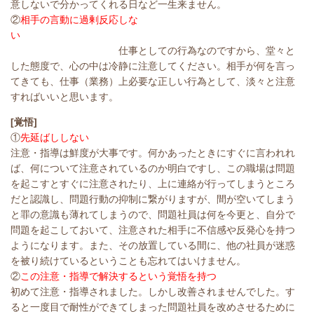
意しないで分かってくれる日など一生来ません。
②
相手の言動に過剰反応しな
い
仕事としての行為なのですから、堂々と
した態度で、心の中は冷静に注意してください。相手が何を言っ
てきても、仕事（業務）上必要な正しい行為として、淡々と注意
すればいいと思います。
[覚悟]
①
先延ばししない
注意・指導は鮮度が大事です。何かあったときにすぐに言われれ
ば、何について注意されているのか明白ですし、この職場は問題
を起こすとすぐに注意されたり、上に連絡が行ってしまうところ
だと認識し、問題行動の抑制に繋がりますが、間が空いてしまう
と罪の意識も薄れてしまうので、問題社員は何を今更と、自分で
問題を起こしておいて、注意された相手に不信感や反発心を持つ
ようになります。また、その放置している間に、他の社員が迷惑
を被り続けているということも忘れてはいけません。
②
この注意・指導で解決するという覚悟を持つ
初めて注意・指導されました。しかし改善されませんでした。す
ると一度目で耐性ができてしまった問題社員を改めさせるために