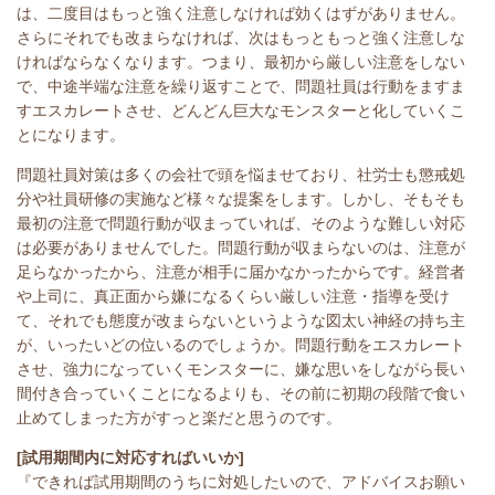
は、二度目はもっと強く注意しなければ効くはずがありません。
さらにそれでも改まらなければ、次はもっともっと強く注意しな
ければならなくなります。つまり、最初から厳しい注意をしない
で、中途半端な注意を繰り返すことで、問題社員は行動をますま
すエスカレートさせ、どんどん巨大なモンスターと化していくこ
とになります。
問題社員対策は多くの会社で頭を悩ませており、社労士も懲戒処
分や社員研修の実施など様々な提案をします。しかし、そもそも
最初の注意で問題行動が収まっていれば、そのような難しい対応
は必要がありませんでした。問題行動が収まらないのは、注意が
足らなかったから、注意が相手に届かなかったからです。経営者
や上司に、真正面から嫌になるくらい厳しい注意・指導を受け
て、それでも態度が改まらないというような図太い神経の持ち主
が、いったいどの位いるのでしょうか。問題行動をエスカレート
させ、強力になっていくモンスターに、嫌な思いをしながら長い
間付き合っていくことになるよりも、その前に初期の段階で食い
止めてしまった方がすっと楽だと思うのです。
[試用期間内に対応すればいいか]
『できれば試用期間のうちに対処したいので、アドバイスお願い