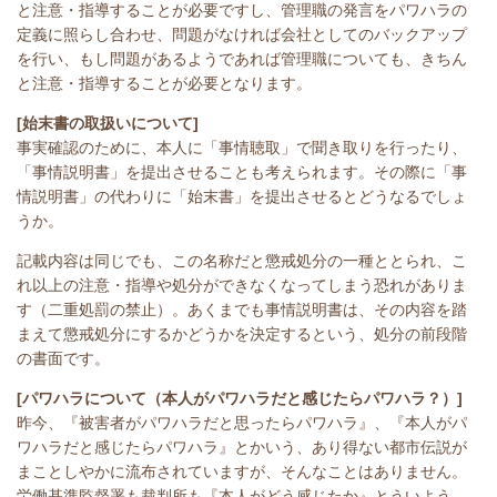
と注意・指導することが必要ですし、管理職の発言をパワハラの
定義に照らし合わせ、問題がなければ会社としてのバックアップ
を行い、もし問題があるようであれば管理職についても、きちん
と注意・指導することが必要となります。
[始末書の取扱いについて]
事実確認のために、本人に「事情聴取」で聞き取りを行ったり、
「事情説明書」を提出させることも考えられます。その際に「事
情説明書」の代わりに「始末書」を提出させるとどうなるでしょ
うか。
記載内容は同じでも、この名称だと懲戒処分の一種ととられ、こ
れ以上の注意・指導や処分ができなくなってしまう恐れがありま
す（二重処罰の禁止）。あくまでも事情説明書は、その内容を踏
まえて懲戒処分にするかどうかを決定するという、処分の前段階
の書面です。
[パワハラについて（本人がパワハラだと感じたらパワハラ？）]
昨今、『被害者がパワハラだと思ったらパワハラ』、『本人がパ
ワハラだと感じたらパワハラ』とかいう、あり得ない都市伝説が
まことしやかに流布されていますが、そんなことはありません。
労働基準監督署も裁判所も『本人がどう感じたか』とういよう