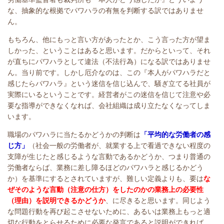
な、抽象的な根拠でパワハラの有無を判断する訳ではありませ
ん。
もちろん、他にもっと言い方があったとか、こう言った方が望ま
しかった、ということはあると思います。だからといって、それ
が直ちにパワハラとして違法（不法行為）になる訳ではありませ
ん。当り前です。しかし厄介なのは、この『本人がパワハラだと
感じたらパワハラ』という迷信を信じ込んで、騒ぎ立てる社員が
実際にいるということです。経営者がこの迷信を信じて注意や必
要な指導ができなくなれば、会社組織は成り立たなくなってしま
います。
職場のパワハラに当たるかどうかの判断は
「平均的な労働者の感
じ方」
（社会一般の労働者が、就業する上で看過できない程度の
支障が生じたと感じるような言動であるかどうか、つまり普通の
労働者ならば、業務に差し障るほどのパワハラと感じるかどう
か）を基準にするとされていますが、難しい定義よりも、要は
な
ぜそのような言動（注意の仕方）をしたのかの業務上の必要性
（理由）を説明できるかどうか
、に尽きると思います。同じよう
な問題行動を再び起こさせないために、あるいは業務上もっと適
切な行動をとらせるために必要な発言であると説明ができれば、