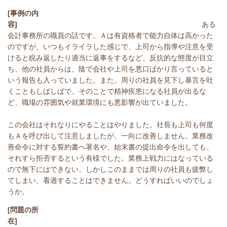
[事例の内
容]
ある
会計事務所の職員の話です。Ａは有資格者で能力自体は高かった
のですが、いつもイライラした感じで、上司から指導や注意を受
けると睨み返したり適当に返事をするなど、反抗的な態度が目立
ち、他の社員からは、陰で会社や上司を悪口ばかり言っていると
いう報告も入っていました。また、周りの社員を見下し暴言を吐
くこともしばしばで、そのことで精神疾患になる社員が出るな
ど、職場の雰囲気や就業環境にも悪影響が出ていました。
この会社はそれなりにやることはやりました。社長も上司も何度
もＡを呼び出して注意しましたが、一向に改善しません。業務改
善命令に対する誓約書へ署名や、始末書の提出命令を出しても、
それすら拒否するという有様でした。業務上戦力にはなっている
ので無下にはできない、しかしこのままでは周りの社員も疲弊し
てしまい、看過することはできません。どうすればいいのでしょ
うか。
[問題の所
在]