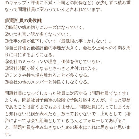
のギャップ・評価に不満・上司との関係など）が少しずつ積み重
なって問題社員に変わっていくと言われています。
[問題社員の兆候例]
①時間や締め切りにルーズになっていく。
②いつも言い訳が多くなっていく。
③仕事の質が低下していく（最低限の事しかしない）。
④自己評価と他者評価の乖離が大きく、会社や上司への不満を周
りに口にするようになる。
⑤会社のミッションや理念、価値を信じていない。
⑥退社時間が近くなるとさっさと片付けに入る。
⑦デスクや持ち場を離れることが多くなる。
⑧会社の他のメンバーと仲良くしなくなる。
問題社員になってしまった社員に対応する（問題社員でなくす）
よりも、問題社員予備軍の段階で予防対応する方が、すっと容易
であることは言うまでもありません。問題社員になってしまうか
も知れない兆候が表れたら、放っておかないで、上司として（場
合によっては会社組織として）きちんとフォローしてあげるこ
と、問題社員を生み出さないための基本はこれに尽きると思いま
す。