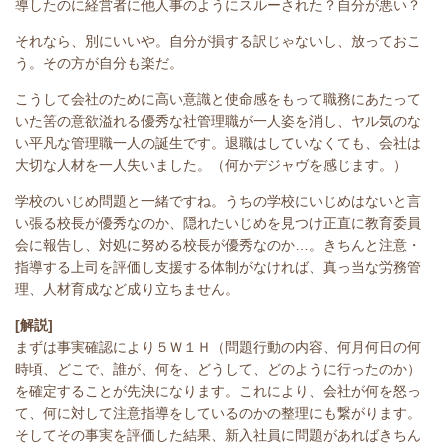
導したのに経営者に他人事のようにスルーされた？自分が悪い？
それなら、別にいいや。自分が損する訳じゃないし、放っておこ
う。その方が自分も楽だ。
こうして会社のために高い意識と使命感をもって職務にあたって
いた筈の意欲溢れる優秀な社管理職が一人姿を消し、ヤル気のな
い平凡な管理職一人の誕生です。退職はしていなくても、会社は
大切な人材を一人失いました。（何かデジャヴを感じます。）
学校のいじめ問題と一緒ですね。うちの学校にいじめはないと言
い張る校長が優秀なのか、隠れたいじめを見つけ正直に教育委員
会に報告し、対処に努める校長が優秀なのか…。きちんと注意・
指導する上司を評価し支援する体制がなければ、真っ当な労務管
理、人材育成など成り立ちません。
[解説]
まずは事実確認により５Ｗ１Ｈ（問題行動の内容、何月何日の何
時頃、どこで、誰が、何を、どうして、どのように行ったのか）
を確定することが先決になります。これにより、会社が何を怒っ
て、何に対して注意指導をしているのかの整理にも繋がります。
そしてその事実を評価した結果、新入社員に問題があればきちん