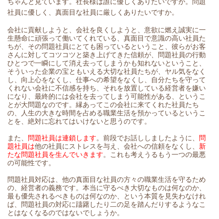
ちゃんと見ています。社長様は誰に優しくありたいですか。問題
社員に優しく、真面目な社員に厳しくありたいですか。
会社に貢献しようと、会社を良くしようと、意欲に燃え誠実に一
生懸命に頑張って働いてくれている、真面目で意識の高い社員た
ちが、その問題社員にとても困っているということ、彼らがお客
さんに対してコツコツと築き上げてきた信頼が、問題社員の行動
ひとつで一瞬にして消え去ってしまうかも知れないということ、
そういった企業の宝ともいえる大切な社員たちが、ヤル気をなく
し、向上心をなくし、仕事への希望をなくし、自分たちを守って
くれない会社に不信感を持ち、それを放置している経営者を嫌い
になり、最終的には会社を去ってしまう可能性がある、というこ
とが大問題なのです。縁あってこの会社に来てくれた社員たち
の、人生の大きな時間を占める職業生活を預かっているというこ
とを、絶対に忘れてはいけないと思うのです。
また、
問題社員は連鎖します
。前段でお話ししましたように、
問
題社員は
他の社員にストレスを与え、会社への信頼をなくし、
新
たな問題社員を生んでいきます
。これも考えうるもう一つの最悪
の可能性です。
問題社員対応は、他の真面目な社員の方々の職業生活を守るため
の、経営者の義務です。本当に守るべき大切なものは何なのか、
最も優先されるべきものは何なのか、という本質を見失わなけれ
ば、問題社員の対応に躊躇したり二の足を踏んだりするようなこ
とはなくなるのではないでしょうか。