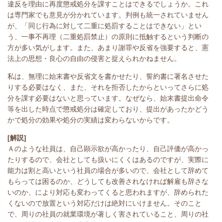
違反を理由に再度懲戒処分を課すことはできるでしょうか。これ
は専門家でも意見が分かれています。判例も統一されていません
が、「同じ行為に対して二重に処罰することはできない」とい
う、一事不再理（二重処罰禁止）の原則に抵触するという判断の
方が多い気がします。また、あまり謝罪や反省を強要すると、憲
法上の思想・良心の自由の侵害と捉えられかねません。
私は、無理に始末書や反省文を書かせたり、誓約書に署名させた
りする必要はなく、また、それを拒否したからといってさらに処
分を課す必要はないと思っています。なぜなら、始末書提出命令
等を出した時点で懲戒処分は確定しており、提出があったかどう
かで処分の効果や処分の実績は変わらないからです。
[解説]
Ａのような社員は、自己顕示欲が高かったり、自己評価が高かっ
たりするので、会社としても扱いにくくはあるのですが、実際に
能力は割と高いという社員の場合が多いので、会社として辞めて
もらっては困るのか、どうしても改善されなければ解雇も辞さな
いのか、により対応も変わってくると思われますが、辞められた
くないので放置という対応だけは絶対にいけません。そのこと
で、周りの社員の就業環境が著しく害されていること、周りの社