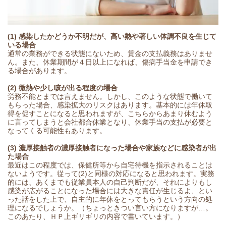
(1) 感染したかどうか不明だが、高い熱や著しい体調不良を生じて
いる場合
通常の業務ができる状態にないため、賃金の支払義務はありませ
ん。また、休業期間が４日以上になれば、傷病手当金を申請でき
る場合があります。
(2) 微熱や少し咳が出る程度の場合
労務不能とまでは言えません。しかし、このような状態で働いて
もらった場合、感染拡大のリスクはあります。基本的には年休取
得を促すことになると思われますが、こちらからあまり休むよう
に言ってしまうと会社都合休業となり、休業手当の支払が必要と
なってくる可能性もあります。
(3) 濃厚接触者の濃厚接触者になった場合や家族などに感染者が出
た場合
最近はこの程度では、保健所等から自宅待機を指示されることは
ないようです。従って(2)と同様の対応になると思われます。実務
的には、あくまでも従業員本人の自己判断だが、それによりもし
感染が広がることになった場合には大きな責任が生じるよ、とい
った話をした上で、自主的に年休をとってもらうという方向の処
理になるでしょうか。（ちょっときつい言い方になりますが…。
このあたり、ＨＰ上ギリギリの内容で書いています。
）