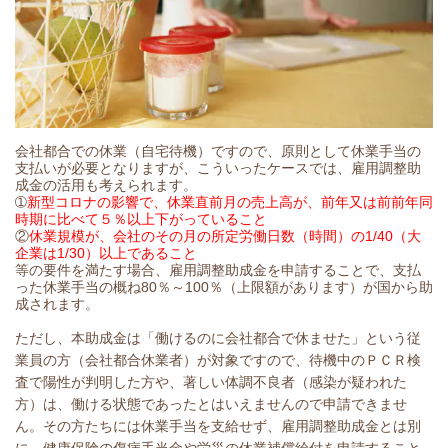
会社都合での休業（自宅待機）ですので、原則として休業手当の
支払いが必要となりますが、こういったケースでは
、雇用調整助
成金の活用も考えられます。
➀
新型コロナの影響で、休業直前月の売上高が、前年又は前前年同
時期に比べて５％以上下がっていること
②
休業規模が、会社のその月の所定労働日数（時間）の1/40（大
企業は1/30）以上であること
等の要件を満たす場合、雇用調整助成金を申請することで、支払
った休業手当の概ね80％～100％（上限額があります）が国から助
成されます。
ただし、本助成金は「働けるのに会社都合で休ませた」という従
業員の方（会社都合休業者）が対象ですので、待機中のＰＣＲ検
査で陽性が判明した方や、著しい体調不良者（感染が疑われた
方）は、働ける状態であったとはいえませんので申請できませ
ん。その方たちには休業手当を支給せず、雇用調整助成金とは別
に、健康保険の傷病手当金や労災の休業補償給付を申請すること