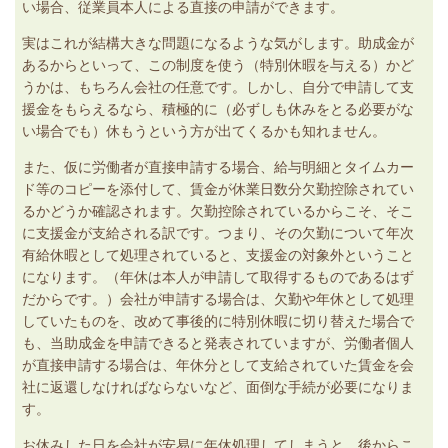
い場合、従業員本人による直接の申請ができます。
実はこれが結構大きな問題になるような気がします。助成金が
あるからといって、この制度を使う（特別休暇を与える）かど
うかは、もちろん会社の任意です。しかし、自分で申請して支
援金をもらえるなら、積極的に（必ずしも休みをとる必要がな
い場合でも）休もうという方が出てくるかも知れません。
また、仮に労働者が直接申請する場合、給与明細とタイムカー
ド等のコピーを添付して、賃金が休業日数分欠勤控除されてい
るかどうか確認されます。欠勤控除されているからこそ、そこ
に支援金が支給される訳です。つまり、その欠勤について年次
有給休暇として処理されていると、支援金の対象外ということ
になります。（年休は本人が申請して取得するものであるはず
だからです。）会社が申請する場合は、欠勤や年休として処理
していたものを、改めて事後的に特別休暇に切り替えた場合で
も、当助成金を申請できると発表されていますが、労働者個人
が直接申請する場合は、年休分として支給されていた賃金を会
社に返還しなければならないなど、面倒な手続が必要になりま
す。
お休みした日を会社が安易に年休処理してしまうと、後からこ