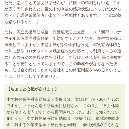
ただ、悪いことではありませんが、法律上の権利とはいえ、これ
が広く周知されると、世の中の今後の感染状況によっては次から
次へと介護休業希望者が出てくる可能性もあります。（この記載
も怒られるかな…）
なお、両立支援等助成金・介護離職防止支援コース「新型コロナ
ウイルス感染症対応特例」で対応することもでき、厚生労働省は
推奨していますが、申請手続がやや面倒なうえ、年次有給休暇と
は別に新型コロナウイルス感染症への対応として利用できる介護
のための有給の休暇制度を会社として設け、それを社員に周知す
ることが要件となっていますので、この助成金がなくなった後
も、助成金が終わったから会社もこの休暇制度をやめるというこ
とは、原則としてできません。
【ちょっと心配があります】
小学校休業等対応助成金・支援金は、実は昨年からあったもの
ですが、いったん別の助成金に移行され、この９月（８月休業
から使えるようです）から再開されました。あまり知られてい
ませんが、小学校休業等対応助成金・支援金は、雇用調整助成
金に対する休業支援金・給付金と同様に、会社が認めてくれな