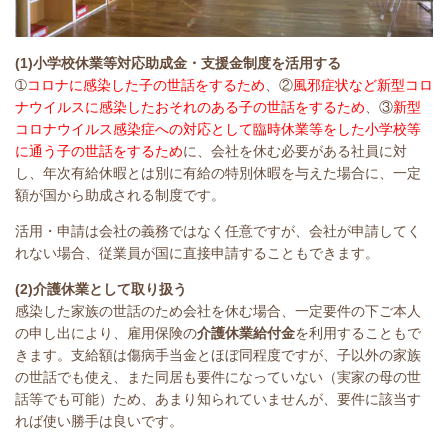
(1)小学校休業等対応助成金・支援金制度を活用する
➀
コロナに感染した子の世話をするため
、②
風邪症状など新型コロ
ナウイルスに感染したおそれのある子の世話をするため
、③
新型
コロナウイルス感染症への対応として臨時休業等をした小学校等
に通う子の世話をするため
に、会社を休む必要がある社員に対
し、年次有給休暇とは別に有給の特別休暇を与えた場合に、一定
額が国から助成される制度です。
活用・申請は会社の義務ではなく任意ですが、会社が申請してく
れない場合、従業員が国に直接申請することもできます。
(2)介護休業として取り扱う
感染した家族の世話のため会社を休む場合、一定要件の下ご本人
の申し出により、雇用保険の
介護休業給付金
を利用することもで
きます。支給額は傷病手当金とほぼ同程度ですが、子以外の家族
の世話でも使え、また同居も要件になっていない（実家の母の世
話等でも可能）ため、あまり知られていませんが、要件に該当す
れば使い勝手は良いです。