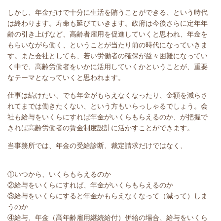
しかし、年金だけで十分に生活を賄うことができる、という時代
は終わります。寿命も延びていきます。政府は今後さらに定年年
齢の引き上げなど、高齢者雇用を促進していくと思われ、年金を
もらいながら働く、ということが当たり前の時代になっていきま
す。また会社としても、若い労働者の確保が益々困難になってい
く中で、高齢労働者をいかに活用していくかということが、重要
なテーマとなっていくと思われます。
仕事は続けたい、でも年金がもらえなくなったり、金額を減らさ
れてまでは働きたくない、という方もいらっしゃるでしょう。会
社も給与をいくらにすれば年金がいくらもらえるのか、が把握で
きれば高齢労働者の賃金制度設計に活かすことができます。
当事務所では、年金の受給診断、裁定請求だけではなく、
①いつから、いくらもらえるのか
②給与をいくらにすれば、年金がいくらもらえるのか
③給与をいくらにすると年金かもらえなくなって（減って）しま
うのか
④給与、年金（高年齢雇用継続給付）併給の場合、給与をいくら